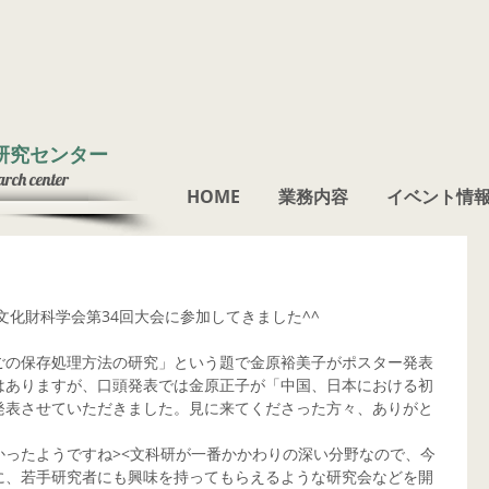
研究センター
arch center
HOME
業務内容
イベント情
文化財科学会第34回大会に参加してきました^^
ごの保存処理方法の研究」という題で金原裕美子がポスター発表
はありますが、口頭発表では金原正子が「中国、日本における初
発表させていただきました。見に来てくださった方々、ありがと
かったようですね><文科研が一番かかわりの深い分野なので、今
に、若手研究者にも興味を持ってもらえるような研究会などを開