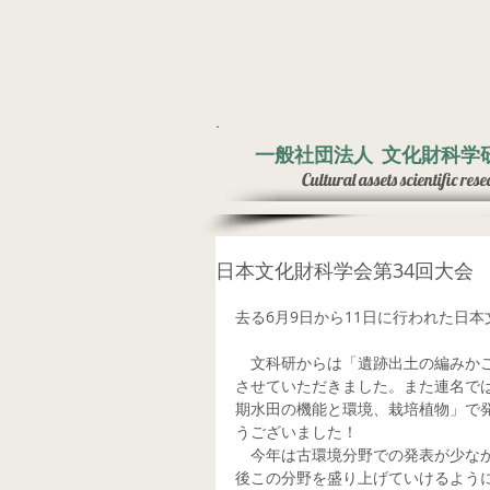
一般社団法人
文化財科学
Cultural assets
scientific
rese
日本文化財科学会第34回大会
去る6月9日から11日に行われた日本
　文科研からは「遺跡出土の編みか
させていただきました。また連名で
期水田の機能と環境、栽培植物」で
うございました！
　今年は古環境分野での発表が少な
後この分野を盛り上げていけるよう