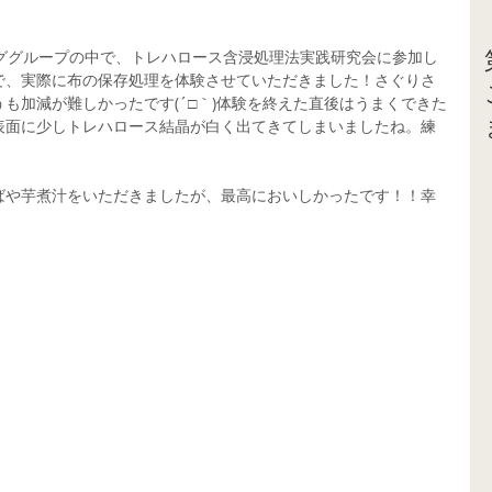
ンググループの中で、トレハロース含浸処理法実践研究会に参加し
で、実際に布の保存処理を体験させていただきました！さぐりさ
も加減が難しかったです(´□｀)体験を終えた直後はうまくできた
表面に少しトレハロース結晶が白く出てきてしまいましたね。練
ばや芋煮汁をいただきましたが、最高においしかったです！！幸