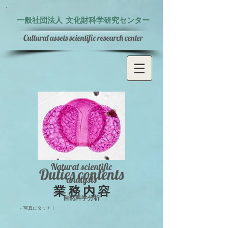
一般社団法人
文化財科学研究センター
Cultural assets
scientific
research center
Natural scientific
Duties contents
analysis
業 務 内 容
自然科学分析
←写真にタッチ！