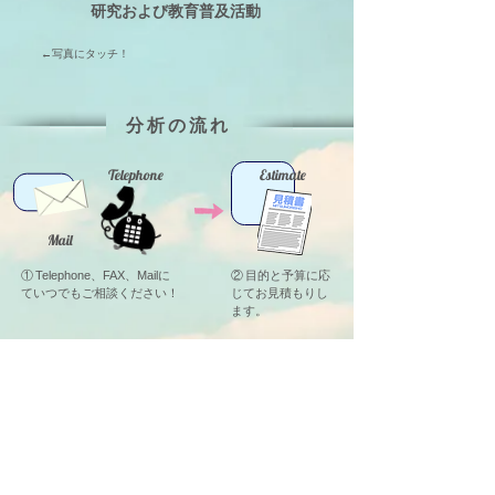
研究および教育普及活動
←写真にタッチ！
分 析 の 流 れ
Telephone
Estimate
Mail
①
に
② 目的と予算に応
Telephone、FAX、Mail
ていつでもご相談ください！
じてお見積もりし
ます。
Sampling
③ 技術者が目的に応じて、最
も有効な場所および方法で採
取します。