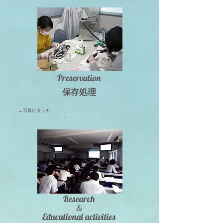
Preservation
保存処理
←写真にタッチ！
Research
＆
Educational activities